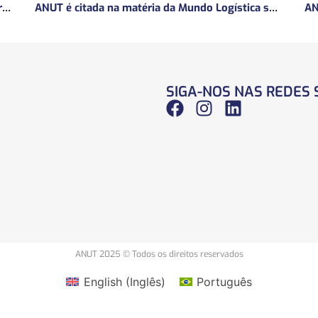
ANUT concede entrevista sobre Concessões Ferroviárias
ANUT é citada na matéria da Mundo Logística sobre MP do frete mínimo”
SIGA-NOS NAS REDES 
ANUT 2025 © Todos os direitos reservados
English
(
Inglês
)
Português