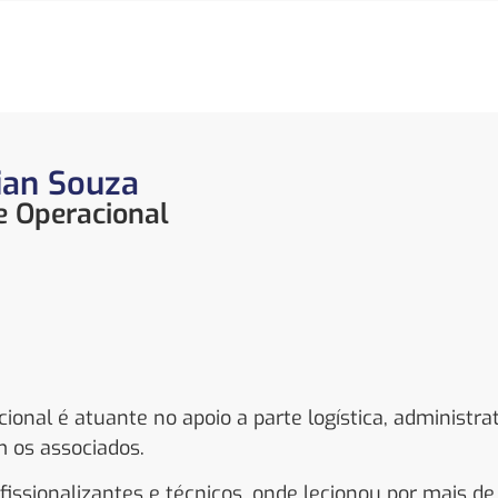
ian Souza
e Operacional
nal é atuante no apoio a parte logística, administrat
 os associados.
ssionalizantes e técnicos, onde lecionou por mais de 