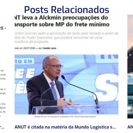
Posts Relacionados
ANUT concede entrevista sobre Concessões Ferroviárias
ANUT é citada na matéria da Mundo Logística sobre MP do frete mínimo”