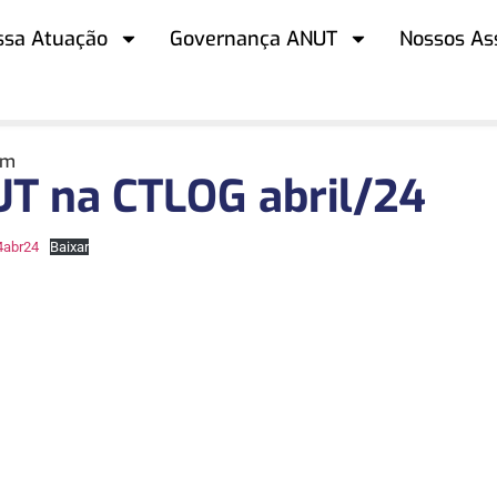
ssa Atuação
Governança ANUT
Nossos As
pm
T na CTLOG abril/24
4abr24
Baixar