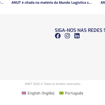
ANUT concede entrevista sobre Concessões Ferroviárias
ANUT é citada na matéria da Mundo Logística sobre MP do frete mínimo”
SIGA-NOS NAS REDES 
ANUT 2025 © Todos os direitos reservados
English
(
Inglês
)
Português