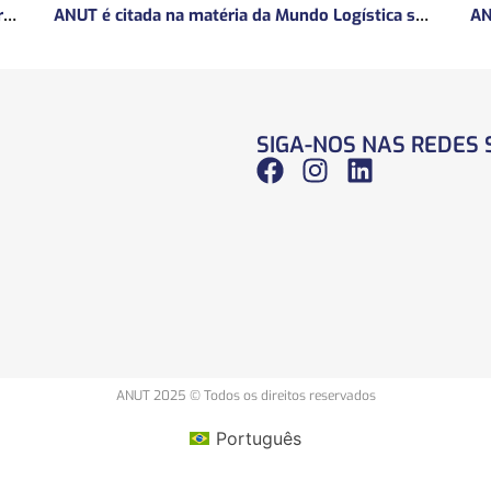
ANUT concede entrevista sobre Concessões Ferroviárias
ANUT é citada na matéria da Mundo Logística sobre MP do frete mínimo”
SIGA-NOS NAS REDES 
ANUT 2025 © Todos os direitos reservados
Português