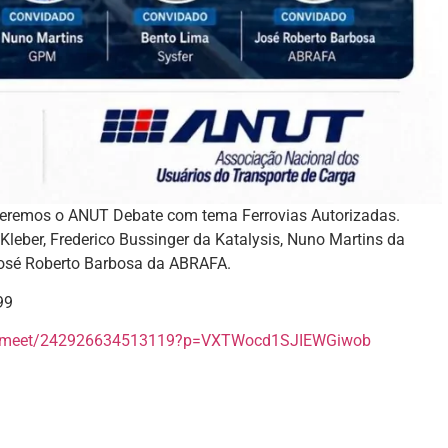
, teremos o ANUT Debate com tema Ferrovias Autorizadas.
leber, Frederico Bussinger da Katalysis, Nuno Martins da
José Roberto Barbosa da ABRAFA.
99
om/meet/242926634513119?p=VXTWocd1SJIEWGiwob