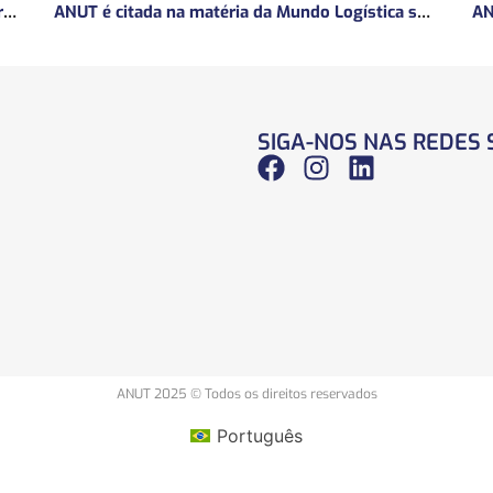
ANUT concede entrevista sobre Concessões Ferroviárias
ANUT é citada na matéria da Mundo Logística sobre MP do frete mínimo”
SIGA-NOS NAS REDES 
ANUT 2025 © Todos os direitos reservados
Português