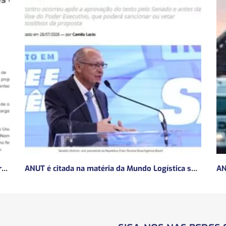
ANUT concede entrevista sobre Concessões Ferroviárias
ANUT é citada na matéria da Mundo Logística sobre MP do frete mínimo”